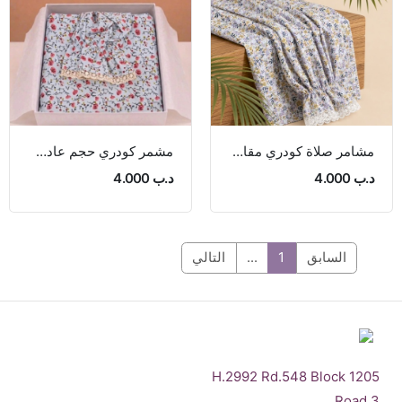
مشامر صلاة كودري مقاس 175 سم
مشمر كودري حجم عادي مقاس 175 يتميز بالبرودة وبنعومة الملمس
د.ب 4.000
د.ب 4.000
السابق
1
...
التالي
H.2992 Rd.548 Block 1205
Road 3