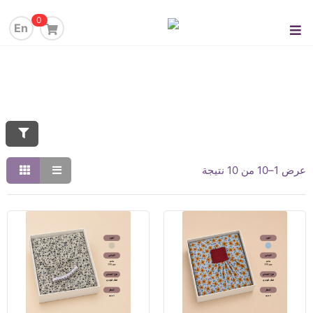
0
En
عرض 1–10 من 10 نتيجة